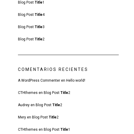
Blog Post
Title
1
Blog Post
Title
4
Blog Post
Title
3
Blog Post
Title
2
COMENTARIOS RECIENTES
A WordPress Commenter
en
Hello world!
CTHthemes
en
Blog Post
Title
2
Audrey
en
Blog Post
Title
2
Mery
en
Blog Post
Title
2
CTHthemes
en
Blog Post
Title
1