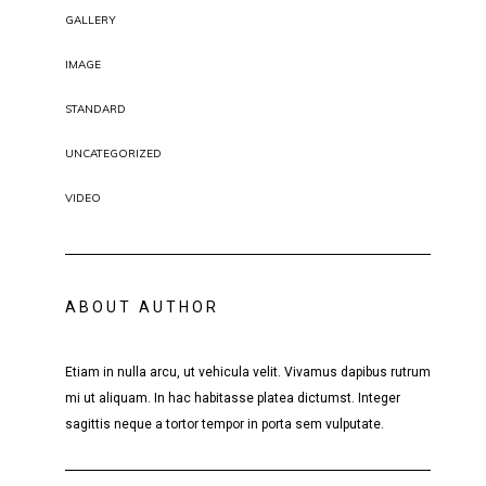
GALLERY
IMAGE
STANDARD
UNCATEGORIZED
VIDEO
ABOUT AUTHOR
Etiam in nulla arcu, ut vehicula velit. Vivamus dapibus rutrum
mi ut aliquam. In hac habitasse platea dictumst. Integer
sagittis neque a tortor tempor in porta sem vulputate.