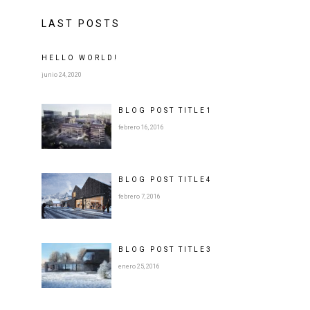
LAST POSTS
HELLO WORLD!
junio 24, 2020
BLOG POST
TITLE
1
febrero 16, 2016
BLOG POST
TITLE
4
febrero 7, 2016
BLOG POST
TITLE
3
enero 25, 2016