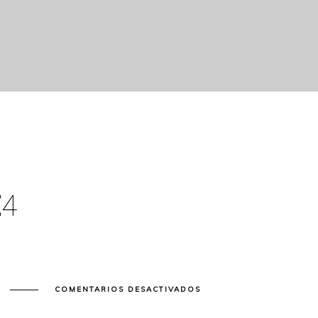
E
4
EN
Y
COMENTARIOS DESACTIVADOS
BLOG
POST
TITLE
4