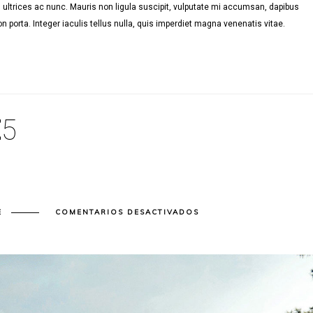
ultrices ac nunc. Mauris non ligula suscipit, vulputate mi accumsan, dapibus
n porta. Integer iaculis tellus nulla, quis imperdiet magna venenatis vitae.
E
5
EN
E
COMENTARIOS DESACTIVADOS
BLOG
POST
TITLE
5