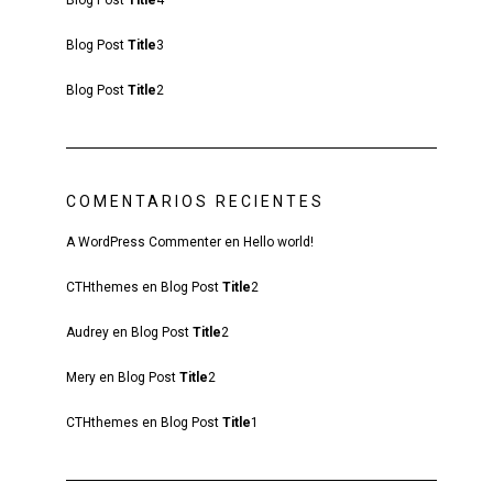
Blog Post
Title
4
Blog Post
Title
3
Blog Post
Title
2
COMENTARIOS RECIENTES
A WordPress Commenter
en
Hello world!
CTHthemes
en
Blog Post
Title
2
Audrey
en
Blog Post
Title
2
Mery
en
Blog Post
Title
2
CTHthemes
en
Blog Post
Title
1