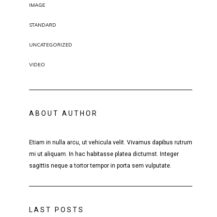
IMAGE
STANDARD
UNCATEGORIZED
VIDEO
ABOUT AUTHOR
Etiam in nulla arcu, ut vehicula velit. Vivamus dapibus rutrum
mi ut aliquam. In hac habitasse platea dictumst. Integer
sagittis neque a tortor tempor in porta sem vulputate.
LAST POSTS