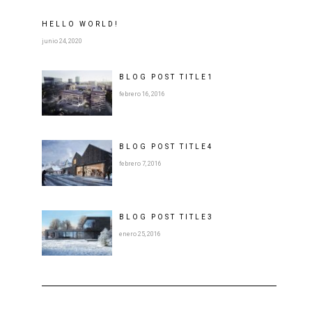
HELLO WORLD!
junio 24, 2020
BLOG POST
TITLE
1
febrero 16, 2016
BLOG POST
TITLE
4
febrero 7, 2016
BLOG POST
TITLE
3
enero 25, 2016