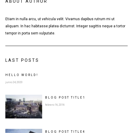
ABOUT AUTHOR
Etiam in nulla arcu, ut vehicula velit. Vivamus dapibus rutrum mi ut
aliquam. In hac habitasse platea dictumst. Integer sagittis neque a tortor
tempor in porta sem vulputate.
LAST POSTS
HELLO WORLD!
junio 24, 2020
BLOG POST
TITLE
1
febrero 16, 2016
BLOG POST
TITLE
4