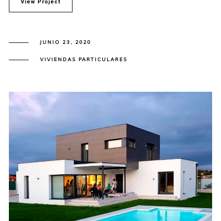
View Project
JUNIO 23, 2020
VIVIENDAS PARTICULARES