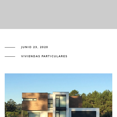
JUNIO 23, 2020
VIVIENDAS PARTICULARES