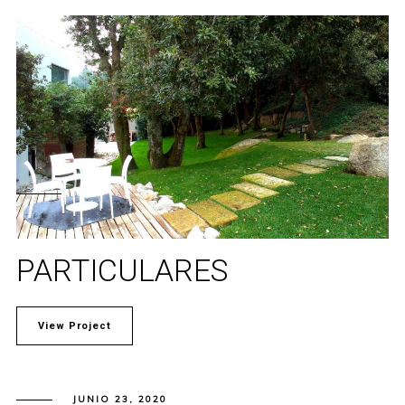
PARTICULARES
View Project
JUNIO 23, 2020