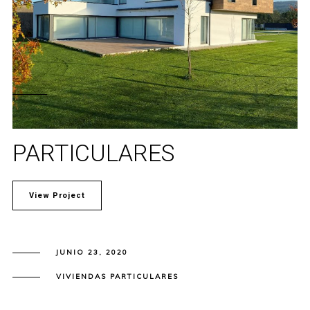
PARTICULARES
View Project
JUNIO 23, 2020
VIVIENDAS PARTICULARES