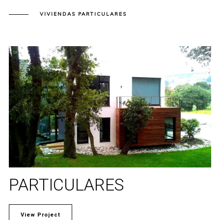
VIVIENDAS PARTICULARES
PARTICULARES
View Project