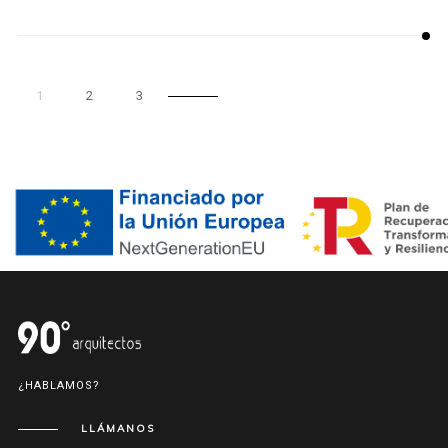
1
2
3
¿HABLAMOS?
LLÁMANOS