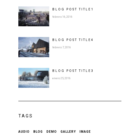
BLOG POST
TITLE
1
febrero 16, 2016
BLOG POST
TITLE
4
febrero 7, 2016
BLOG POST
TITLE
3
enero 25, 2016
TAGS
AUDIO
BLOG
DEMO
GALLERY
IMAGE