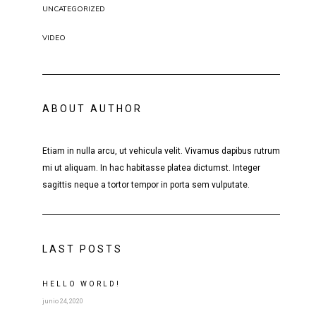
UNCATEGORIZED
VIDEO
ABOUT AUTHOR
Etiam in nulla arcu, ut vehicula velit. Vivamus dapibus rutrum
mi ut aliquam. In hac habitasse platea dictumst. Integer
sagittis neque a tortor tempor in porta sem vulputate.
LAST POSTS
HELLO WORLD!
junio 24, 2020