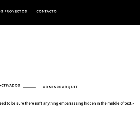
OS PROYECTOS
CONTACTO
EN
ACTIVADOS
ADMIN90ARQUIT
GARY
TRUST
ed to be sure there isn’t anything embarrassing hidden in the middle of text.»