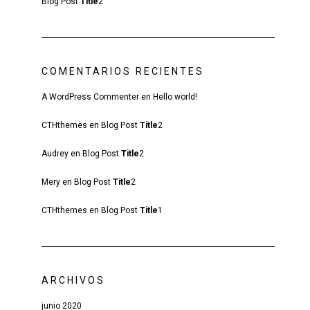
Blog Post
Title
2
COMENTARIOS RECIENTES
A WordPress Commenter
en
Hello world!
CTHthemes
en
Blog Post
Title
2
Audrey
en
Blog Post
Title
2
Mery
en
Blog Post
Title
2
CTHthemes
en
Blog Post
Title
1
ARCHIVOS
junio 2020